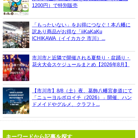
1200円）で特別販売
「もったいない」をお得につなぐ！本八幡に
訳あり商品がお得な「iiKaKaKu
ICHIKAWA（イイカカク 市川）...
市川市と近隣で開催される夏祭り・盆踊り・
花火大会スケジュールまとめ【2026年8月】
【市川市】8/8（土）夜、葛飾八幡宮参道にて
「ニューヨルボロイチ（2026）」開催、ハン
ドメイドやグルメ、クラフト...
キーワードから記事を探す