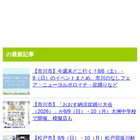
の最新記事
【市川市】今週末どこ行く？8/8（土）・
9（日）のイベントまとめ、市川のなしフェ
ア・ニューヨルボロイチ・盆踊りなど
【市川市】「おおす納涼盆踊り大会
（2026）」が8/9（日）・10（月）大洲中学校
で開催、模擬店も
【松戸市】8/9（日）・10（月）松戸宿坂川献