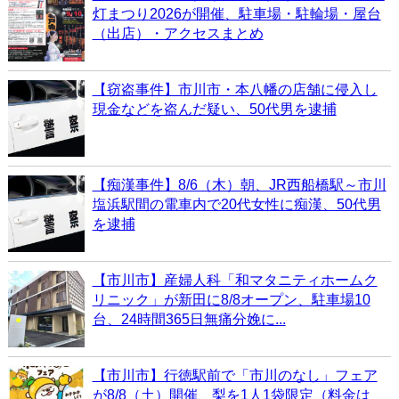
灯まつり2026が開催、駐車場・駐輪場・屋台
（出店）・アクセスまとめ
【窃盗事件】市川市・本八幡の店舗に侵入し
現金などを盗んだ疑い、50代男を逮捕
【痴漢事件】8/6（木）朝、JR西船橋駅～市川
塩浜駅間の電車内で20代女性に痴漢、50代男
を逮捕
【市川市】産婦人科「和マタニティホームク
リニック」が新田に8/8オープン、駐車場10
台、24時間365日無痛分娩に...
【市川市】行徳駅前で「市川のなし」フェア
が8/8（土）開催、梨を1人1袋限定（料金は