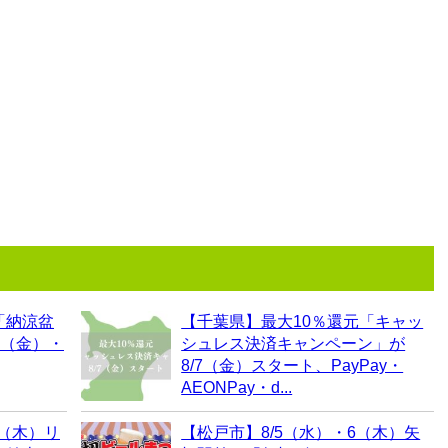
「納涼盆
【千葉県】最大10％還元「キャッ
7（金）・
シュレス決済キャンペーン」が
8/7（金）スタート、PayPay・
AEONPay・d...
6（木）リ
【松戸市】8/5（水）・6（木）矢