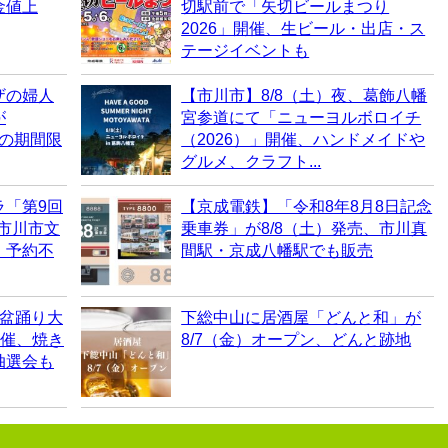
金値上
切駅前で「矢切ビールまつり
2026」開催、生ビール・出店・ス
テージイベントも
ザの婦人
【市川市】8/8（土）夜、葛飾八幡
が
宮参道にて「ニューヨルボロイチ
らの期間限
（2026）」開催、ハンドメイドや
グルメ、クラフト...
ラ「第9回
【京成電鉄】「令和8年8月8日記念
）市川市文
乗車券」が8/8（土）発売、市川真
・予約不
間駅・京成八幡駅でも販売
の盆踊り大
下総中山に居酒屋「どんと和」が
開催、焼き
8/7（金）オープン、どんと跡地
抽選会も