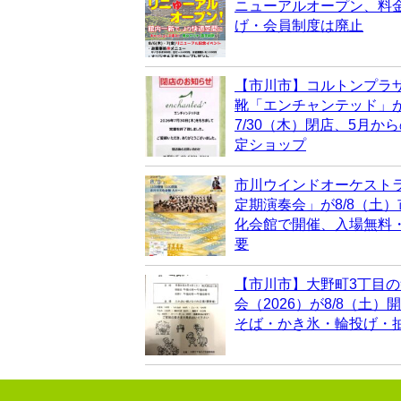
ニューアルオープン、料
げ・会員制度は廃止
【市川市】コルトンプラ
靴「エンチャンテッド」
7/30（木）閉店、5月か
定ショップ
市川ウインドオーケスト
定期演奏会」が8/8（土
化会館で開催、入場無料
要
【市川市】大野町3丁目
会（2026）が8/8（土）
そば・かき氷・輪投げ・