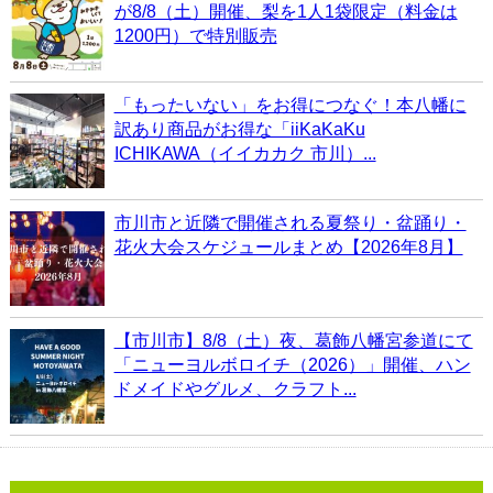
が8/8（土）開催、梨を1人1袋限定（料金は
1200円）で特別販売
「もったいない」をお得につなぐ！本八幡に
訳あり商品がお得な「iiKaKaKu
ICHIKAWA（イイカカク 市川）...
市川市と近隣で開催される夏祭り・盆踊り・
花火大会スケジュールまとめ【2026年8月】
【市川市】8/8（土）夜、葛飾八幡宮参道にて
「ニューヨルボロイチ（2026）」開催、ハン
ドメイドやグルメ、クラフト...