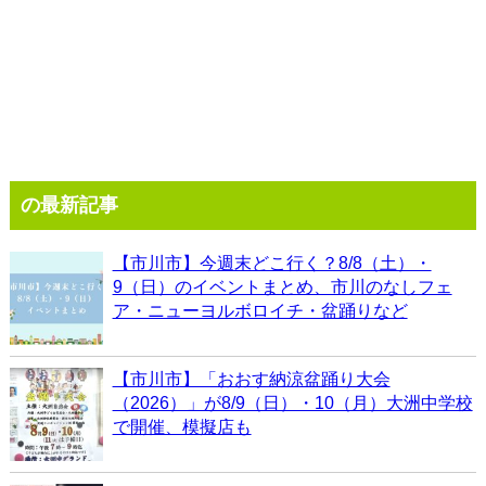
の最新記事
【市川市】今週末どこ行く？8/8（土）・
9（日）のイベントまとめ、市川のなしフェ
ア・ニューヨルボロイチ・盆踊りなど
【市川市】「おおす納涼盆踊り大会
（2026）」が8/9（日）・10（月）大洲中学校
で開催、模擬店も