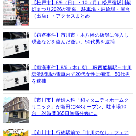
【松戸市】8/9（日）・10（月）松戸宿坂川献
灯まつり2026が開催、駐車場・駐輪場・屋台
（出店）・アクセスまとめ
【窃盗事件】市川市・本八幡の店舗に侵入し
現金などを盗んだ疑い、50代男を逮捕
【痴漢事件】8/6（木）朝、JR西船橋駅～市川
塩浜駅間の電車内で20代女性に痴漢、50代男
を逮捕
【市川市】産婦人科「和マタニティホームク
リニック」が新田に8/8オープン、駐車場10
台、24時間365日無痛分娩に...
【市川市】行徳駅前で「市川のなし」フェア