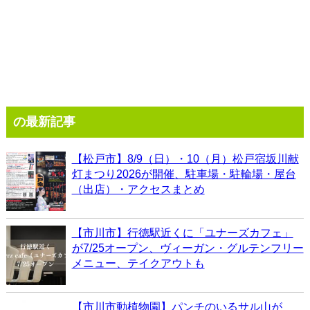
の最新記事
【松戸市】8/9（日）・10（月）松戸宿坂川献
灯まつり2026が開催、駐車場・駐輪場・屋台
（出店）・アクセスまとめ
【市川市】行徳駅近くに「ユナーズカフェ」
が7/25オープン、ヴィーガン・グルテンフリー
メニュー、テイクアウトも
【市川市動植物園】パンチのいるサル山が