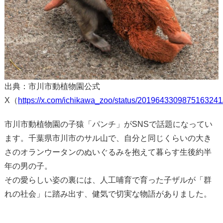
出典：市川市動植物園公式
X（
https://x.com/ichikawa_zoo/status/2019643309875163241
市川市動植物園の子猿「パンチ」がSNSで話題になってい
ます。千葉県市川市のサル山で、自分と同じくらいの大き
さのオランウータンのぬいぐるみを抱えて暮らす生後約半
年の男の子。
その愛らしい姿の裏には、人工哺育で育った子ザルが「群
れの社会」に踏み出す、健気で切実な物語がありました。