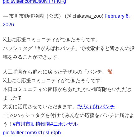
pic.twitter.com/Ds0NT7FKFg
— 市川市動植物園（公式） (@ichikawa_zoo)
February 6,
2026
X上に応援コミュニティができたそうです。
ハッシュタグ「#がんばれパンチ」で検索すると皆さんの投
稿をみることができます。
人工哺育から群れに戻った子ザルの「パンチ」
X上にも応援コミュニティができたそうです
本日コミュニティの皆様からあたたかい御寄附をいただき
ました❣
大切に活用させていただきます。
#がんばれパンチ
↑このハッシュタグを付けてみんなの応援をパンチに届けよ
う！
#市川市動植物園
#ニホンザル
pic.twitter.com/xk1gsLr0pb