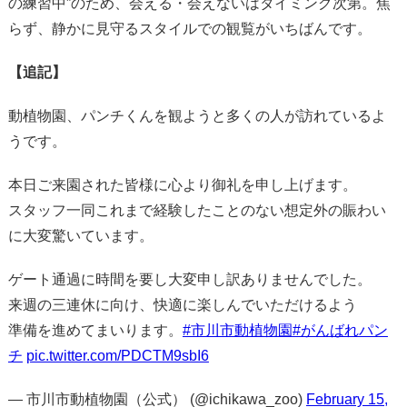
の練習中”のため、会える・会えないはタイミング次第。焦
らず、静かに見守るスタイルでの観覧がいちばんです。
【追記】
動植物園、パンチくんを観ようと多くの人が訪れているよ
うです。
本日ご来園された皆様に心より御礼を申し上げます。
スタッフ一同これまで経験したことのない想定外の賑わい
に大変驚いています。
ゲート通過に時間を要し大変申し訳ありませんでした。
来週の三連休に向け、快適に楽しんでいただけるよう
準備を進めてまいります。
#市川市動植物園
#がんばれパン
チ
pic.twitter.com/PDCTM9sbI6
— 市川市動植物園（公式） (@ichikawa_zoo)
February 15,