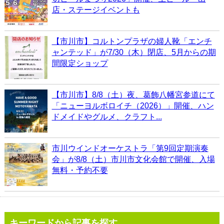
店・ステージイベントも
【市川市】コルトンプラザの婦人靴「エンチ
ャンテッド」が7/30（木）閉店、5月からの期
間限定ショップ
【市川市】8/8（土）夜、葛飾八幡宮参道にて
「ニューヨルボロイチ（2026）」開催、ハン
ドメイドやグルメ、クラフト...
市川ウインドオーケストラ「第9回定期演奏
会」が8/8（土）市川市文化会館で開催、入場
無料・予約不要
キーワードから記事を探す