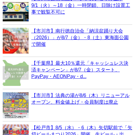
9/1（火）～18（金）一時閉鎖、日除け設置工
事で観覧不可に
【市川市】南行徳自治会「納涼盆踊り大会
（2026）」が8/7（金）・8（土）東海面公園
で開催
【千葉県】最大10％還元「キャッシュレス決
済キャンペーン」が8/7（金）スタート、
PayPay・AEONPay・d...
【市川市】法典の湯が8/6（木）リニューアル
オープン、料金値上げ・会員制度は廃止
【松戸市】8/5（水）・6（木）矢切駅前で「矢
切ビールまつり2026」開催、生ビール・出