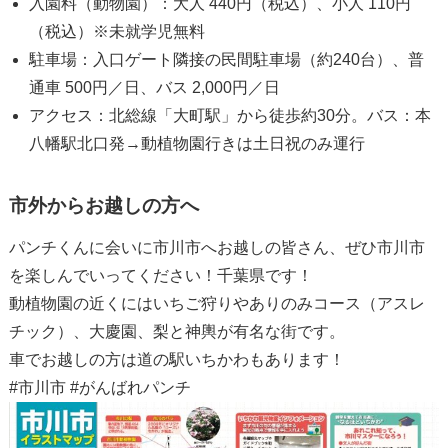
入園料（動物園）：大人 440円（税込）、小人 110円
（税込）※未就学児無料
駐車場：入口ゲート隣接の民間駐車場（約240台）、普
通車 500円／日、バス 2,000円／日
アクセス：北総線「大町駅」から徒歩約30分。バス：本
八幡駅北口発→動植物園行きは土日祝のみ運行
市外からお越しの方へ
パンチくんに会いに市川市へお越しの皆さん、ぜひ市川市
を楽しんでいってください！千葉県です！
動植物園の近くにはいちご狩りやありのみコース（アスレ
チック）、大慶園、梨と神輿が有名な街です。
車でお越しの方は道の駅いちかわもあります！
#市川市 #がんばれパンチ