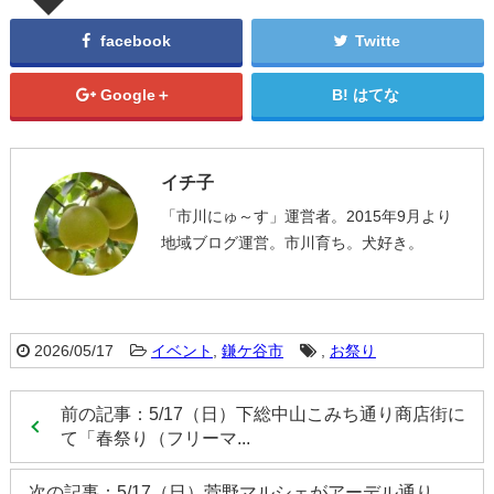
facebook
Twitte
Google＋
はてな
イチ子
「市川にゅ～す」運営者。2015年9月より
地域ブログ運営。市川育ち。犬好き。
2026/05/17
イベント
,
鎌ケ谷市
,
お祭り
前の記事：5/17（日）下総中山こみち通り商店街に
て「春祭り（フリーマ...
次の記事：5/17（日）菅野マルシェがアーデル通り