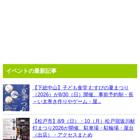
イベントの最新記事
【下総中山】子ども食堂 むすびの夏まつり
（2026）が8/30（日）開催、事前予約制・長
～い太巻き作りやゲーム・屋...
【松戸市】8/9（日）・10（月）松戸宿坂川献
灯まつり2026が開催、駐車場・駐輪場・屋台
（出店）・アクセスまとめ