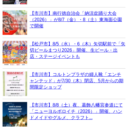
【市川市】南行徳自治会「納涼盆踊り大会
（2026）」が8/7（金）・8（土）東海面公園
で開催
【松戸市】8/5（水）・6（木）矢切駅前で「矢
切ビールまつり2026」開催、生ビール・出
店・ステージイベントも
【市川市】コルトンプラザの婦人靴「エンチ
ャンテッド」が7/30（木）閉店、5月からの期
間限定ショップ
【市川市】8/8（土）夜、葛飾八幡宮参道にて
「ニューヨルボロイチ（2026）」開催、ハン
ドメイドやグルメ、クラフト...