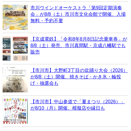
市川ウインドオーケストラ「第9回定期演奏
会」が8/8（土）市川市文化会館で開催、入場
無料・予約不要
【京成電鉄】「令和8年8月8日記念乗車券」が
8/8（土）発売、市川真間駅・京成八幡駅でも
販売
【市川市】大野町3丁目の盆踊り大会（2026）
が8/8（土）開催、焼きそば・かき氷・輪投
げ・抽選会も
【市川市】中山参道で「夏まつり（2026）」
が8/10（月）開催、模擬店や縁日も