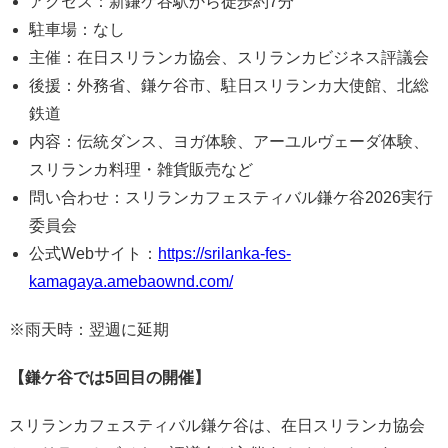
アクセス：新鎌ケ谷駅から徒歩約7分
駐車場：なし
主催：在日スリランカ協会、スリランカビジネス評議会
後援：外務省、鎌ケ谷市、駐日スリランカ大使館、北総
鉄道
内容：伝統ダンス、ヨガ体験、アーユルヴェーダ体験、
スリランカ料理・雑貨販売など
問い合わせ：スリランカフェスティバル鎌ケ谷2026実行
委員会
公式Webサイト：
https://srilanka-fes-
kamagaya.amebaownd.com/
※雨天時：翌週に延期
【鎌ケ谷では5回目の開催】
スリランカフェスティバル鎌ケ谷は、在日スリランカ協会