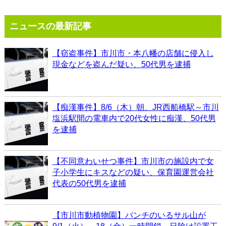
ニュースの最新記事
【窃盗事件】市川市・本八幡の店舗に侵入し
現金などを盗んだ疑い、50代男を逮捕
【痴漢事件】8/6（木）朝、JR西船橋駅～市川
塩浜駅間の電車内で20代女性に痴漢、50代男
を逮捕
【不同意わいせつ事件】市川市の施設内で女
子小学生にキスなどの疑い、保育園運営会社
代表の50代男を逮捕
【市川市動植物園】パンチのいるサル山が