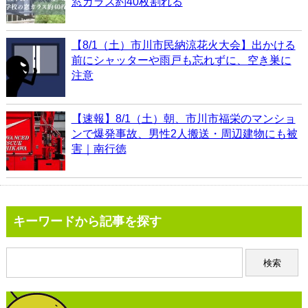
窓ガラス約40枚割れる
【8/1（土）市川市民納涼花火大会】出かける
前にシャッターや雨戸も忘れずに、空き巣に
注意
【速報】8/1（土）朝、市川市福栄のマンショ
ンで爆発事故、男性2人搬送・周辺建物にも被
害｜南行徳
キーワードから記事を探す