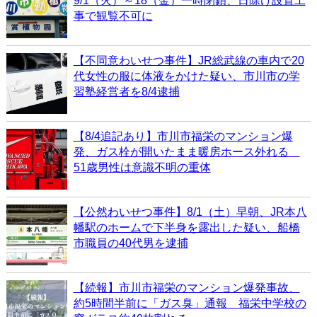
9/1（火）～18（金）一時閉鎖、日除け設置工
事で観覧不可に
【不同意わいせつ事件】JR総武線の車内で20
代女性の服に体液をかけた疑い、市川市の学
習塾経営者を8/4逮捕
【8/4追記あり】市川市福栄のマンション爆
発、ガス栓が開いたまま暖房ホース外れる
51歳男性は意識不明の重体
【公然わいせつ事件】8/1（土）早朝、JR本八
幡駅のホームで下半身を露出した疑い、船橋
市職員の40代男を逮捕
【続報】市川市福栄のマンション爆発事故、
約5時間半前に「ガス臭」通報 福栄中学校の