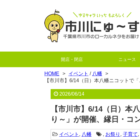
開店・閉店
ニュース
HOME
イベント
/
八幡
【市川市】6/14（日）本八幡ニコットで
2026/06/14
【市川市】6/14（日）本
り～」が開催、縁日・コ
イベント
,
八幡
,
お祭り
,
子育て