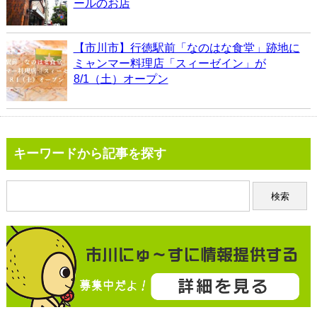
ールのお店
【市川市】行徳駅前「なのはな食堂」跡地に
ミャンマー料理店「スィーゼイン」が
8/1（土）オープン
キーワードから記事を探す