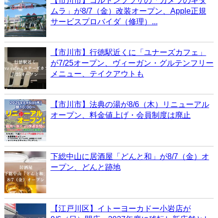
【市川市】コルトンプラザの「カメラのキタ
ムラ」が8/7（金）改装オープン、Apple正規
サービスプロバイダ（修理）...
【市川市】行徳駅近くに「ユナーズカフェ」
が7/25オープン、ヴィーガン・グルテンフリー
メニュー、テイクアウトも
【市川市】法典の湯が8/6（木）リニューアル
オープン、料金値上げ・会員制度は廃止
下総中山に居酒屋「どんと和」が8/7（金）オ
ープン、どんと跡地
【江戸川区】イトーヨーカドー小岩店が