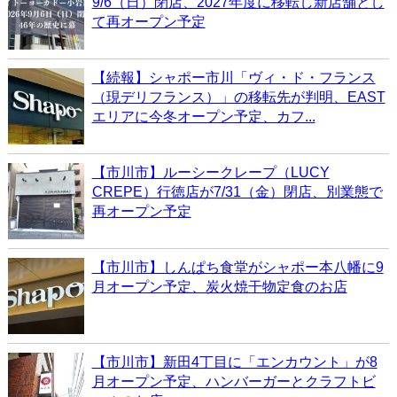
9/6（日）閉店、2027年度に移転し新店舗とし
て再オープン予定
【続報】シャポー市川「ヴィ・ド・フランス
（現デリフランス）」の移転先が判明、EAST
エリアに今冬オープン予定、カフ...
【市川市】ルーシークレープ（LUCY
CREPE）行徳店が7/31（金）閉店、別業態で
再オープン予定
【市川市】しんぱち食堂がシャポー本八幡に9
月オープン予定、炭火焼干物定食のお店
【市川市】新田4丁目に「エンカウント」が8
月オープン予定、ハンバーガーとクラフトビ