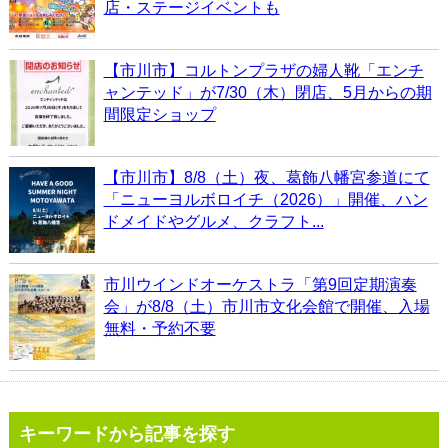
店・ステージイベントも
【市川市】コルトンプラザの婦人靴「エンチ
ャンテッド」が7/30（木）閉店、5月からの期
間限定ショップ
【市川市】8/8（土）夜、葛飾八幡宮参道にて
「ニューヨルボロイチ（2026）」開催、ハン
ドメイドやグルメ、クラフト...
市川ウインドオーケストラ「第9回定期演奏
会」が8/8（土）市川市文化会館で開催、入場
無料・予約不要
キーワードから記事を探す