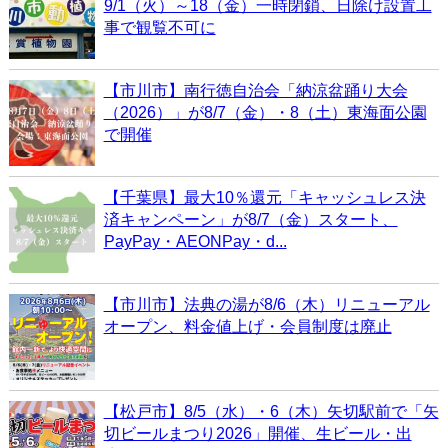
9/1（火）～18（金）一時閉鎖、日除け設置工
事で観覧不可に
【市川市】南行徳自治会「納涼盆踊り大会
（2026）」が8/7（金）・8（土）東海面公園
で開催
【千葉県】最大10％還元「キャッシュレス決
済キャンペーン」が8/7（金）スタート、
PayPay・AEONPay・d...
【市川市】法典の湯が8/6（木）リニューアル
オープン、料金値上げ・会員制度は廃止
【松戸市】8/5（水）・6（木）矢切駅前で「矢
切ビールまつり2026」開催、生ビール・出