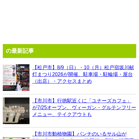
の最新記事
【松戸市】8/9（日）・10（月）松戸宿坂川献
灯まつり2026が開催、駐車場・駐輪場・屋台
（出店）・アクセスまとめ
【市川市】行徳駅近くに「ユナーズカフェ」
が7/25オープン、ヴィーガン・グルテンフリー
メニュー、テイクアウトも
【市川市動植物園】パンチのいるサル山が