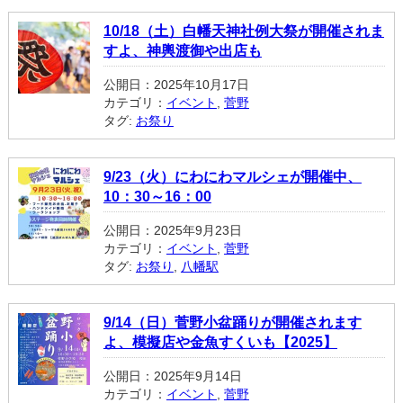
10/18（土）白幡天神社例大祭が開催されま
すよ、神輿渡御や出店も
公開日：2025年10月17日
カテゴリ：
イベント
,
菅野
タグ:
お祭り
9/23（火）にわにわマルシェが開催中、
10：30～16：00
公開日：2025年9月23日
カテゴリ：
イベント
,
菅野
タグ:
お祭り
,
八幡駅
9/14（日）菅野小盆踊りが開催されます
よ、模擬店や金魚すくいも【2025】
公開日：2025年9月14日
カテゴリ：
イベント
,
菅野