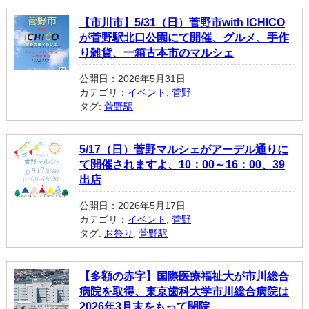
【市川市】5/31（日）菅野市with ICHICO
が菅野駅北口公園にて開催、グルメ、手作
り雑貨、一箱古本市のマルシェ
公開日：2026年5月31日
カテゴリ：
イベント
,
菅野
タグ:
菅野駅
5/17（日）菅野マルシェがアーデル通りに
て開催されますよ、10：00～16：00、39
出店
公開日：2026年5月17日
カテゴリ：
イベント
,
菅野
タグ:
お祭り
,
菅野駅
【多額の赤字】国際医療福祉大が市川総合
病院を取得、東京歯科大学市川総合病院は
2026年3月末をもって閉院