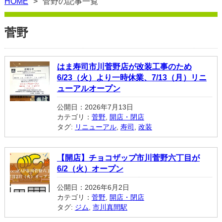
HOME
菅野の記事一覧
菅野
はま寿司市川菅野店が改装工事のため
6/23（火）より一時休業、7/13（月）リニ
ューアルオープン
公開日：2026年7月13日
カテゴリ：
菅野
,
開店・閉店
タグ:
リニューアル
,
寿司
,
改装
【開店】チョコザップ市川菅野六丁目が
6/2（火）オープン
公開日：2026年6月2日
カテゴリ：
菅野
,
開店・閉店
タグ:
ジム
,
市川真間駅