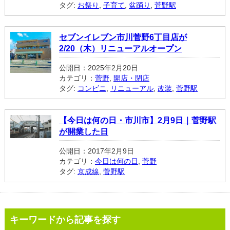
タグ:
お祭り
,
子育て
,
盆踊り
,
菅野駅
セブンイレブン市川菅野6丁目店が
2/20（木）リニューアルオープン
公開日：2025年2月20日
カテゴリ：
菅野
,
開店・閉店
タグ:
コンビニ
,
リニューアル
,
改装
,
菅野駅
【今日は何の日・市川市】2月9日｜菅野駅
が開業した日
公開日：2017年2月9日
カテゴリ：
今日は何の日
,
菅野
タグ:
京成線
,
菅野駅
キーワードから記事を探す