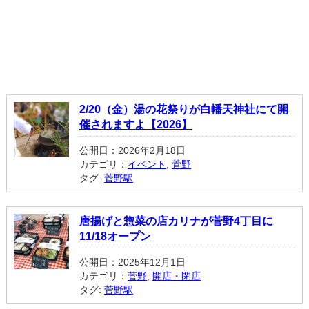
2/20（金）湯の花祭りが白幡天神社にて開
催されますよ【2026】
公開日：2026年2月18日
カテゴリ：
イベント
,
菅野
タグ:
菅野駅
唐揚げと惣菜の店カリナが菅野4丁目に
11/18オープン
公開日：2025年12月1日
カテゴリ：
菅野
,
開店・閉店
タグ:
菅野駅