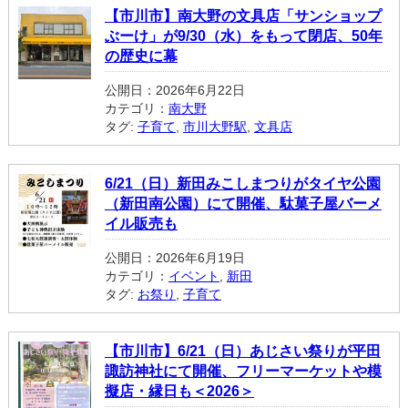
【市川市】南大野の文具店「サンショップ
ぶーけ」が9/30（水）をもって閉店、50年
の歴史に幕
公開日：2026年6月22日
カテゴリ：
南大野
タグ:
子育て
,
市川大野駅
,
文具店
6/21（日）新田みこしまつりがタイヤ公園
（新田南公園）にて開催、駄菓子屋バーメ
イル販売も
公開日：2026年6月19日
カテゴリ：
イベント
,
新田
タグ:
お祭り
,
子育て
【市川市】6/21（日）あじさい祭りが平田
諏訪神社にて開催、フリーマーケットや模
擬店・縁日も＜2026＞