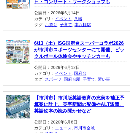
日・コンサート・ワークショップも
公開日：2026年6月14日
カテゴリ：
イベント
,
八幡
タグ:
お祭り
,
子育て
,
本八幡駅
6/13（土）ISG国府台スーパーコラボ2026
が市川市スポーツセンターにて開催、ピッ
クルボール体験会やキッチンカーも
公開日：2026年6月12日
カテゴリ：
イベント
,
国府台
タグ:
スポーツ
,
国府台駅
,
子育て
,
習い事
【市川市】市川版英語教育の充実を補正予
算案に計上、英字新聞の配備やALT派遣、
英語絵本の読み聞かせなど
公開日：2026年6月8日
カテゴリ：
ニュース
,
市川市全域