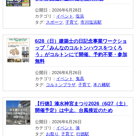
公開日：2026年6月28日
カテゴリ：
イベント
,
塩浜
タグ:
スポーツ
,
子育て
,
市川塩浜駅
6/28（日）建築士の日記念事業ワークショ
ップ「みんなのコルトンハウスをつくろ
う」がコルトンにて開催、予約不要・参加
無料
公開日：2026年6月26日
カテゴリ：
イベント
,
鬼高
タグ:
コルトンプラザ
,
子育て
,
本八幡駅
【行徳】湊水神宮まつり2026（6/27（土）
開催予定）は中止、台風接近のため
公開日：2026年6月26日
カテゴリ：
イベント
,
湊
タグ:
お祭り
,
子育て
,
行徳駅