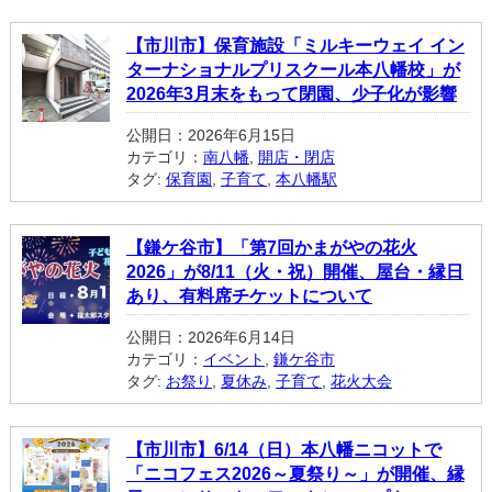
【市川市】保育施設「ミルキーウェイ イン
ターナショナルプリスクール本八幡校」が
2026年3月末をもって閉園、少子化が影響
公開日：2026年6月15日
カテゴリ：
南八幡
,
開店・閉店
タグ:
保育園
,
子育て
,
本八幡駅
【鎌ケ谷市】「第7回かまがやの花火
2026」が8/11（火・祝）開催、屋台・縁日
あり、有料席チケットについて
公開日：2026年6月14日
カテゴリ：
イベント
,
鎌ケ谷市
タグ:
お祭り
,
夏休み
,
子育て
,
花火大会
【市川市】6/14（日）本八幡ニコットで
「ニコフェス2026～夏祭り～」が開催、縁