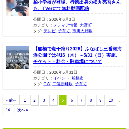
柏小学校が登場、行徳出身の松丸亮吾さん
も、TVerにて無料動画配信
公開日：2026年6月3日
カテゴリ：
メディア情報
,
大野町
タグ:
テレビ
,
子育て
,
市川大野駅
【船橋で潮干狩り2026】ふなばし三番瀬海
浜公園では4/16（木）～5/31（日）実施、
チケット・料金・駐車場について
公開日：2026年5月31日
カテゴリ：
イベント
,
船橋市
タグ:
GW
,
二俣新町駅
,
子育て
…
« 前へ
1
2
3
4
5
6
7
8
9
10
14
次へ »