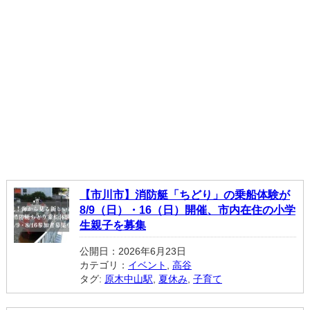
【市川市】消防艇「ちどり」の乗船体験が
8/9（日）・16（日）開催、市内在住の小学
生親子を募集
公開日：2026年6月23日
カテゴリ：
イベント
,
高谷
タグ:
原木中山駅
,
夏休み
,
子育て