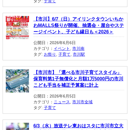
タグ:
子育て
【市川】6/7（日）アイリンクタウンいちか
わMALLS祭りが開催、抽選会・屋台やステ
ージイベント、子ども縁日も＜2026＞
公開日：2026年6月6日
カテゴリ：
イベント
,
市川南
タグ:
お祭り
,
子育て
,
市川駅
【市川市】「選べる市川子育てスタイル」
保育料第1子無償化と月額1万5000円の市川
こども手当を補正予算案に計上
公開日：2026年6月5日
カテゴリ：
ニュース
,
市川市全域
タグ:
子育て
6/3（水）放送テレ東おはスタに市川市立大