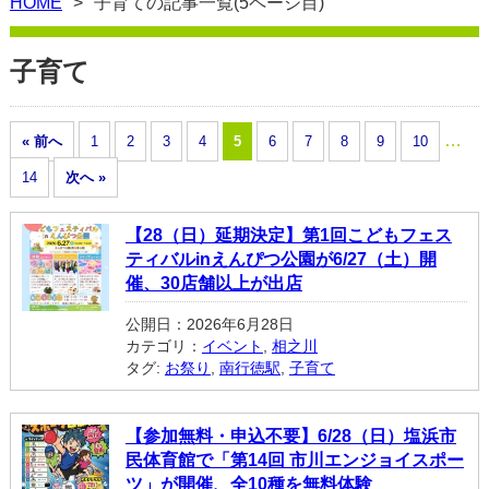
HOME
子育ての記事一覧(5ページ目)
子育て
…
« 前へ
1
2
3
4
5
6
7
8
9
10
14
次へ »
【28（日）延期決定】第1回こどもフェス
ティバルinえんぴつ公園が6/27（土）開
催、30店舗以上が出店
公開日：2026年6月28日
カテゴリ：
イベント
,
相之川
タグ:
お祭り
,
南行徳駅
,
子育て
【参加無料・申込不要】6/28（日）塩浜市
民体育館で「第14回 市川エンジョイスポー
ツ」が開催、全10種を無料体験