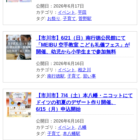
公開日：2026年6月17日
カテゴリ：
イベント
,
平田
タグ:
お祭り
,
子育て
,
菅野駅
【市川市】6/21（日）南行徳公民館にて
「MEIBU 空手教室 こども礼儀フェス」が
開催、幼児から小学生まで参加無料
公開日：2026年6月16日
カテゴリ：
イベント
,
相之川
タグ:
南行徳駅
,
子育て
,
習い事
【市川市】7/4（土）本八幡・ニコットにて
ドイツの初夏のデザート作り開催、
6/15（月）申込開始
公開日：2026年6月16日
カテゴリ：
イベント
,
八幡
タグ:
子育て
,
本八幡駅