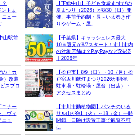
く？
【下総中山】子ども食堂 むすびの
ベントま
夏まつり（2026）が8/30（日）開
・ニュー
催、事前予約制・長～い太巻き作
ど
りやゲーム・屋...
中山駅前
【千葉県】キャッシュレス最大
10％還元が8/7スタート！市川市内
の対象店舗は？PayPayなど5決済
｜2026年
ザの「カ
【松戸市】8/9（日）・10（月）松
（金）改装
戸宿坂川献灯まつり2026が開催、
ービスプロ
駐車場・駐輪場・屋台（出店）・
アクセスまとめ
「ユナー
【市川市動植物園】パンチのいる
ン、ヴィ
サル山が9/1（火）～18（金）一時
メニュ
閉鎖、日除け設置工事で観覧不可
に