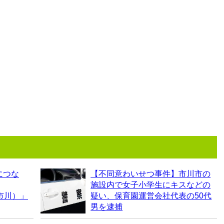
につな
【不同意わいせつ事件】市川市の
施設内で女子小学生にキスなどの
 市川）」
疑い、保育園運営会社代表の50代
男を逮捕