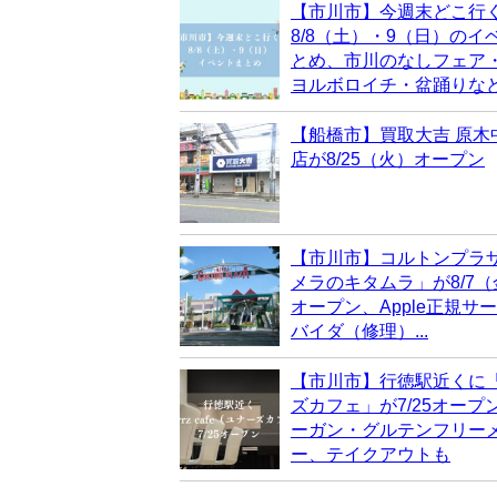
【市川市】今週末どこ行
8/8（土）・9（日）のイ
とめ、市川のなしフェア
ヨルボロイチ・盆踊りな
【船橋市】買取大吉 原木
店が8/25（火）オープン
【市川市】コルトンプラ
メラのキタムラ」が8/7
オープン、Apple正規サ
バイダ（修理）...
【市川市】行徳駅近くに
ズカフェ」が7/25オープ
ーガン・グルテンフリー
ー、テイクアウトも