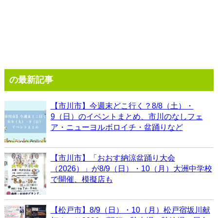
の最新記事
【市川市】今週末どこ行く？8/8（土）・
9（日）のイベントまとめ、市川のなしフェ
ア・ニューヨルボロイチ・盆踊りなど
【市川市】「おおす納涼盆踊り大会
（2026）」が8/9（日）・10（月）大洲中学校
で開催、模擬店も
【松戸市】8/9（日）・10（月）松戸宿坂川献