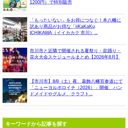
1200円）で特別販売
「もったいない」をお得につなぐ！本八幡に
訳あり商品がお得な「iiKaKaKu
ICHIKAWA（イイカカク 市川）...
市川市と近隣で開催される夏祭り・盆踊り・
花火大会スケジュールまとめ【2026年8月】
【市川市】8/8（土）夜、葛飾八幡宮参道にて
「ニューヨルボロイチ（2026）」開催、ハン
ドメイドやグルメ、クラフト...
キーワードから記事を探す