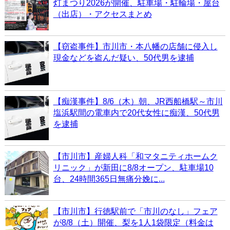
灯まつり2026が開催、駐車場・駐輪場・屋台
（出店）・アクセスまとめ
【窃盗事件】市川市・本八幡の店舗に侵入し
現金などを盗んだ疑い、50代男を逮捕
【痴漢事件】8/6（木）朝、JR西船橋駅～市川
塩浜駅間の電車内で20代女性に痴漢、50代男
を逮捕
【市川市】産婦人科「和マタニティホームク
リニック」が新田に8/8オープン、駐車場10
台、24時間365日無痛分娩に...
【市川市】行徳駅前で「市川のなし」フェア
が8/8（土）開催、梨を1人1袋限定（料金は