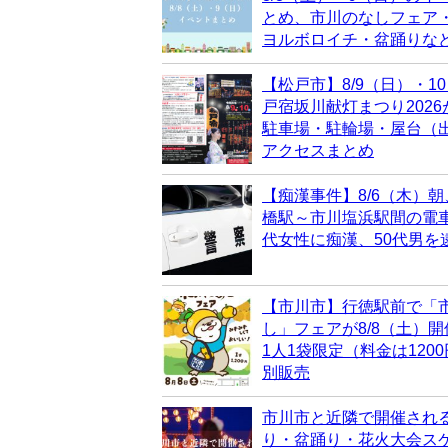
とめ、市川のなしフェア
ヨルボロイチ・盆踊りな
【松戸市】8/9（日）・1
戸宿坂川献灯まつり202
駐車場・駐輪場・屋台（
アクセスまとめ
【痴漢事件】8/6（木）朝
橋駅～市川塩浜駅間の電車
代女性に痴漢、50代男を
【市川市】行徳駅前で「
し」フェアが8/8（土）
1人1袋限定（料金は120
別販売
市川市と近隣で開催され
り・盆踊り・花火大会ス