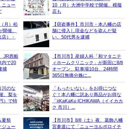
・ニュー
10（月）大洲中学校で開催、模擬
ど
店も
0（月）松
【窃盗事件】市川市・本八幡の店
6が開催、
舗に侵入し現金などを盗んだ疑
出店）・
い、50代男を逮捕
、JR西船
【市川市】産婦人科「和マタニテ
内で20
ィホームクリニック」が新田に8/8
逮捕
オープン、駐車場10台、24時間
365日無痛分娩に...
市川のな
「もったいない」をお得につな
開催、梨を
ぐ！本八幡に訳あり商品がお得な
0円）で特
「iiKaKaKu ICHIKAWA（イイカカ
ク 市川）...
る夏祭
【市川市】8/8（土）夜、葛飾八幡
ケジュー
宮参道にて「ニューヨルボロイチ