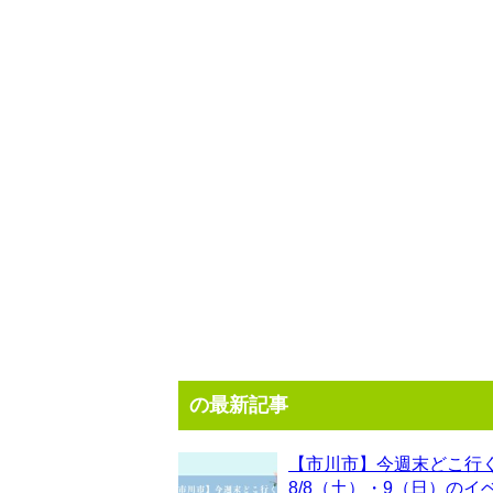
の最新記事
【市川市】今週末どこ行
8/8（土）・9（日）のイ