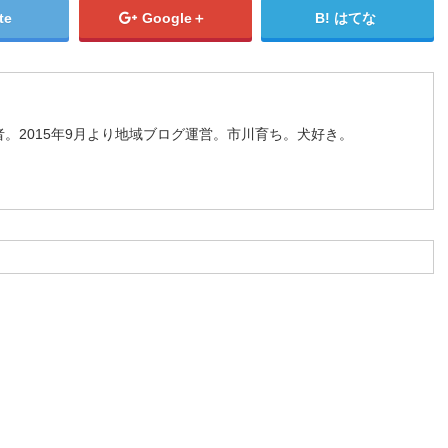
te
Google＋
はてな
。2015年9月より地域ブログ運営。市川育ち。犬好き。