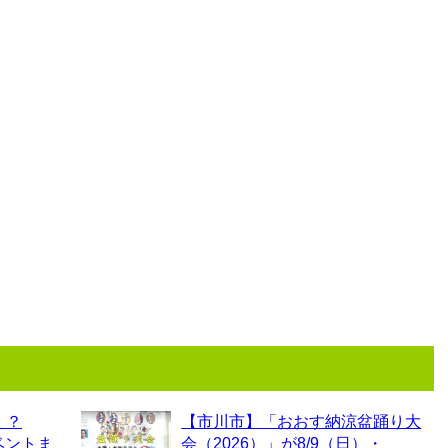
く？
【市川市】「おおす納涼盆踊り大
ベントま
会（2026）」が8/9（日）・