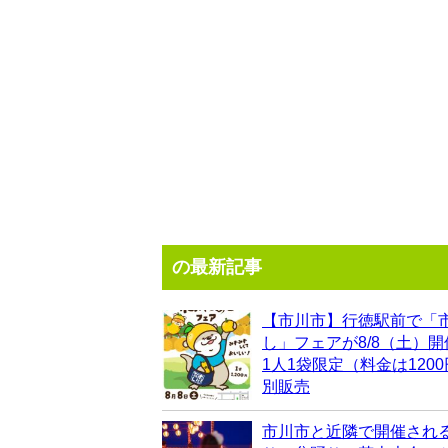
の最新記事
【市川市】行徳駅前で「
し」フェアが8/8（土）
1人1袋限定（料金は120
別販売
市川市と近隣で開催され