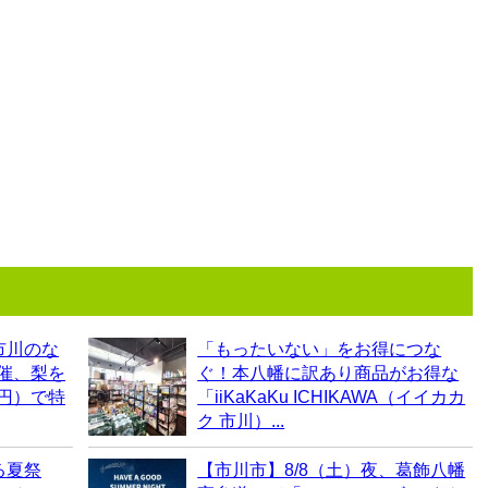
市川のな
「もったいない」をお得につな
開催、梨を
ぐ！本八幡に訳あり商品がお得な
0円）で特
「iiKaKaKu ICHIKAWA（イイカカ
ク 市川）...
る夏祭
【市川市】8/8（土）夜、葛飾八幡