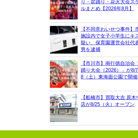
り・盆踊り・花火大会ス
ルまとめ【2026年8月】
【不同意わいせつ事件】
施設内で女子小学生にキ
疑い、保育園運営会社代表
男を逮捕
【市川市】南行徳自治会
踊り大会（2026）」が8/
8（土）東海面公園で開催
【船橋市】買取大吉 原木
店が8/25（火）オープン