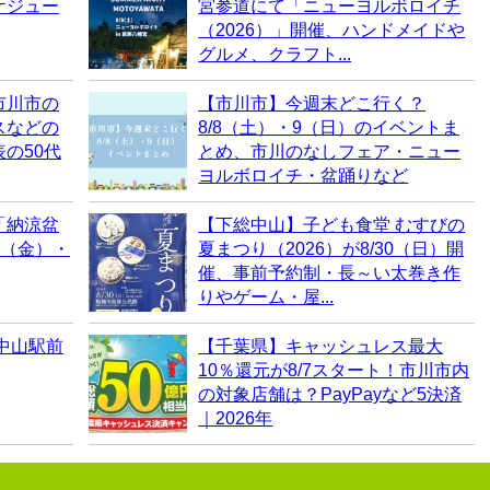
ケジュー
宮参道にて「ニューヨルボロイチ
（2026）」開催、ハンドメイドや
グルメ、クラフト...
市川市の
【市川市】今週末どこ行く？
スなどの
8/8（土）・9（日）のイベントま
の50代
とめ、市川のなしフェア・ニュー
ヨルボロイチ・盆踊りなど
「納涼盆
【下総中山】子ども食堂 むすびの
7（金）・
夏まつり（2026）が8/30（日）開
催、事前予約制・長～い太巻き作
りやゲーム・屋...
中山駅前
【千葉県】キャッシュレス最大
10％還元が8/7スタート！市川市内
の対象店舗は？PayPayなど5決済
｜2026年