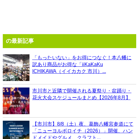
の最新記事
「もったいない」をお得につなぐ！本八幡に
訳あり商品がお得な「iiKaKaKu
ICHIKAWA（イイカカク 市川）...
市川市と近隣で開催される夏祭り・盆踊り・
花火大会スケジュールまとめ【2026年8月】
【市川市】8/8（土）夜、葛飾八幡宮参道にて
「ニューヨルボロイチ（2026）」開催、ハン
ドメイドやグルメ、クラフト...