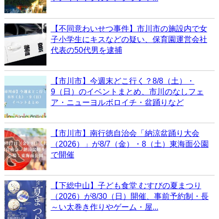
【不同意わいせつ事件】市川市の施設内で女
子小学生にキスなどの疑い、保育園運営会社
代表の50代男を逮捕
【市川市】今週末どこ行く？8/8（土）・
9（日）のイベントまとめ、市川のなしフェ
ア・ニューヨルボロイチ・盆踊りなど
【市川市】南行徳自治会「納涼盆踊り大会
（2026）」が8/7（金）・8（土）東海面公園
で開催
【下総中山】子ども食堂 むすびの夏まつり
（2026）が8/30（日）開催、事前予約制・長
～い太巻き作りやゲーム・屋...