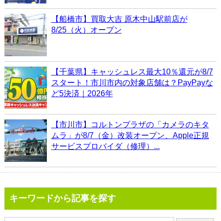
【船橋市】買取大吉 原木中山駅前店が
8/25（火）オープン
【千葉県】キャッシュレス最大10％還元が8/7
スタート！市川市内の対象店舗は？PayPayな
ど5決済｜2026年
【市川市】コルトンプラザの「カメラのキタ
ムラ」が8/7（金）改装オープン、Apple正規
サービスプロバイダ（修理）...
キーワードから記事を探す