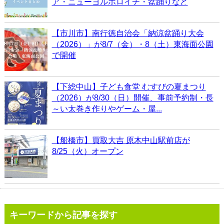
ア・ニューヨルボロイチ・盆踊りなど
【市川市】南行徳自治会「納涼盆踊り大会
（2026）」が8/7（金）・8（土）東海面公園
で開催
【下総中山】子ども食堂 むすびの夏まつり
（2026）が8/30（日）開催、事前予約制・長
～い太巻き作りやゲーム・屋...
【船橋市】買取大吉 原木中山駅前店が
8/25（火）オープン
キーワードから記事を探す