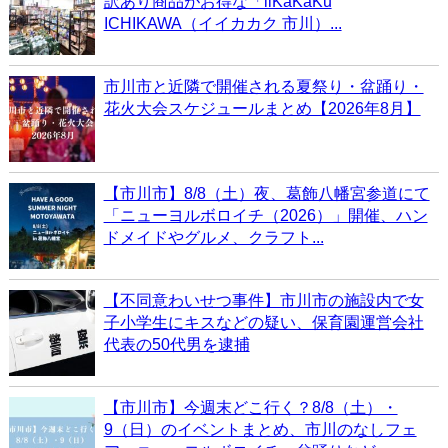
訳あり商品がお得な「iiKaKaKu
ICHIKAWA（イイカカク 市川）...
市川市と近隣で開催される夏祭り・盆踊り・
花火大会スケジュールまとめ【2026年8月】
【市川市】8/8（土）夜、葛飾八幡宮参道にて
「ニューヨルボロイチ（2026）」開催、ハン
ドメイドやグルメ、クラフト...
【不同意わいせつ事件】市川市の施設内で女
子小学生にキスなどの疑い、保育園運営会社
代表の50代男を逮捕
【市川市】今週末どこ行く？8/8（土）・
9（日）のイベントまとめ、市川のなしフェ