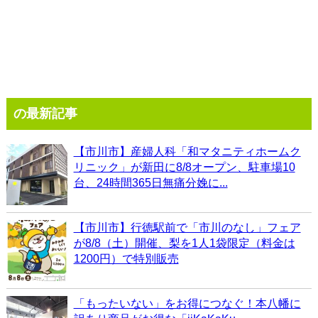
の最新記事
【市川市】産婦人科「和マタニティホームク
リニック」が新田に8/8オープン、駐車場10
台、24時間365日無痛分娩に...
【市川市】行徳駅前で「市川のなし」フェア
が8/8（土）開催、梨を1人1袋限定（料金は
1200円）で特別販売
「もったいない」をお得につなぐ！本八幡に