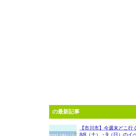
の最新記事
【市川市】今週末どこ行
8/8（土）・9（日）のイ