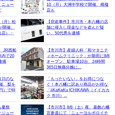
・ニュー
10（月）大洲中学校で開催、模擬
ど
店も
0（月）松
【窃盗事件】市川市・本八幡の店
6が開催、
舗に侵入し現金などを盗んだ疑
出店）・
い、50代男を逮捕
、JR西船
【市川市】産婦人科「和マタニテ
内で20
ィホームクリニック」が新田に8/8
逮捕
オープン、駐車場10台、24時間
365日無痛分娩に...
市川のな
「もったいない」をお得につな
開催、梨を
ぐ！本八幡に訳あり商品がお得な
0円）で特
「iiKaKaKu ICHIKAWA（イイカカ
ク 市川）...
る夏祭
【市川市】8/8（土）夜、葛飾八幡
ケジュー
宮参道にて「ニューヨルボロイチ