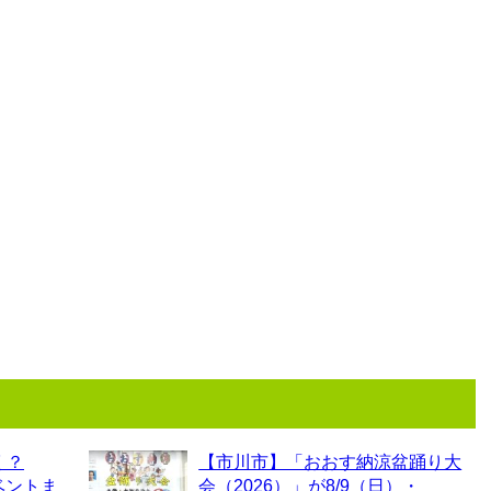
く？
【市川市】「おおす納涼盆踊り大
ベントま
会（2026）」が8/9（日）・