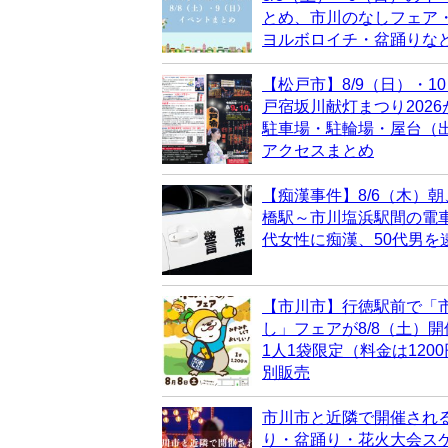
とめ、市川のなしフェア
ヨルボロイチ・盆踊りな
【松戸市】8/9（日）・1
戸宿坂川献灯まつり202
駐車場・駐輪場・屋台（
アクセスまとめ
【痴漢事件】8/6（木）朝
橋駅～市川塩浜駅間の電車
代女性に痴漢、50代男を
【市川市】行徳駅前で「
し」フェアが8/8（土）
1人1袋限定（料金は120
別販売
市川市と近隣で開催され
り・盆踊り・花火大会ス