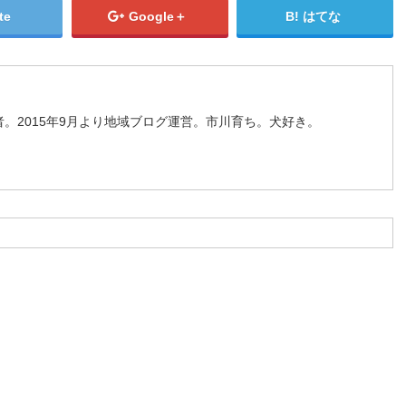
te
Google＋
はてな
。2015年9月より地域ブログ運営。市川育ち。犬好き。