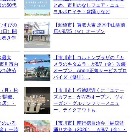
の50代
とめ、市川のなしフェア・ニュー
ヨルボロイチ・盆踊りなど
むすびの
【船橋市】買取大吉 原木中山駅前
0（日）開
店が8/25（火）オープン
太巻き作
ス最大
【市川市】コルトンプラザの「カ
！市川市内
メラのキタムラ」が8/7（金）改装
など5決済
オープン、Apple正規サービスプロ
バイダ（修理）...
0（月）松
【市川市】行徳駅近くに「ユナー
6が開催、
ズカフェ」が7/25オープン、ヴィ
出店）・
ーガン・グルテンフリーメニュ
ー、テイクアウトも
チのいる
【市川市】南行徳自治会「納涼盆
（金）一時
踊り大会（2026）」が8/7（金）・