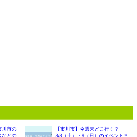
市川市の
【市川市】今週末どこ行く？
スなどの
8/8（土）・9（日）のイベントま