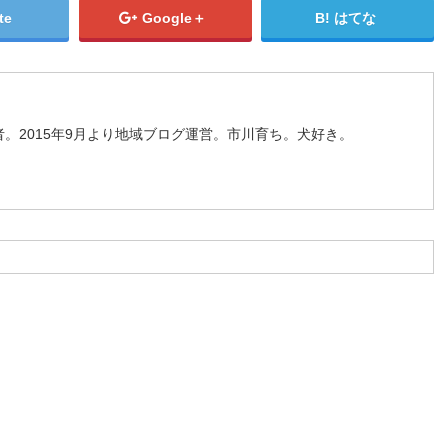
te
Google＋
はてな
。2015年9月より地域ブログ運営。市川育ち。犬好き。