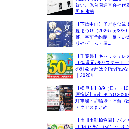
疑い、保育園運営会社代表
男を逮捕
【下総中山】子ども食堂 
夏まつり（2026）が8/3
催、事前予約制・長～い
りやゲーム・屋...
【千葉県】キャッシュレ
10％還元が8/7スタート
の対象店舗は？PayPay
｜2026年
【松戸市】8/9（日）・1
戸宿坂川献灯まつり202
駐車場・駐輪場・屋台（
アクセスまとめ
【市川市動植物園】パン
サル山が9/1（火）～18