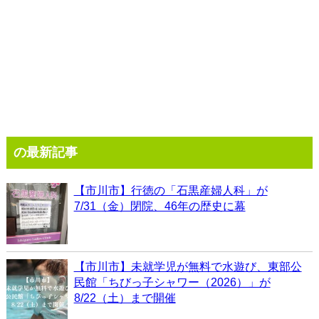
の最新記事
【市川市】行徳の「石黒産婦人科」が
7/31（金）閉院、46年の歴史に幕
【市川市】未就学児が無料で水遊び、東部公
民館「ちびっ子シャワー（2026）」が
8/22（土）まで開催