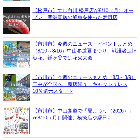
【松戸市】すし白川 松戸店が8/10（月）オー
プン、豊洲直送の鮮魚を使った寿司店
【市川市】今週のニュース・イベントまとめ
（8/10～8/16）中山参道夏まつり、戦没者追悼
献花、鎌ヶ谷では花火大会...
【市川市】今週のニュースまとめ（8/3～8/9）
三中が全国へ、新店続々、キャッシュレス
10％還元スタート
【市川市】中山参道で「夏まつり（2026）」
が8/10（月）開催、模擬店や縁日も