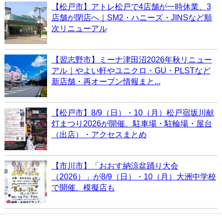
【松戸市】アトレ松戸で4店舗が一時休業、3
店舗が閉店へ｜SM2・ハニーズ・JINSなど順
次リニューアル
【習志野市】ミーナ津田沼2026年秋リニュー
アル｜やよい軒やユニクロ・GU・PLSTなど
新店舗・再オープン情報まと...
【松戸市】8/9（日）・10（月）松戸宿坂川献
灯まつり2026が開催、駐車場・駐輪場・屋台
（出店）・アクセスまとめ
【市川市】「おおす納涼盆踊り大会
（2026）」が8/9（日）・10（月）大洲中学校
で開催、模擬店も