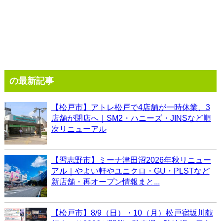
の最新記事
【松戸市】アトレ松戸で4店舗が一時休業、3
店舗が閉店へ｜SM2・ハニーズ・JINSなど順
次リニューアル
【習志野市】ミーナ津田沼2026年秋リニュー
アル｜やよい軒やユニクロ・GU・PLSTなど
新店舗・再オープン情報まと...
【松戸市】8/9（日）・10（月）松戸宿坂川献