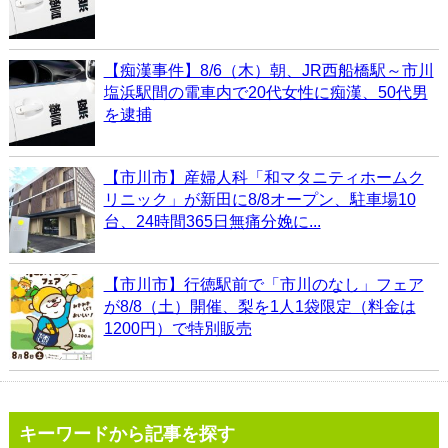
【痴漢事件】8/6（木）朝、JR西船橋駅～市川
塩浜駅間の電車内で20代女性に痴漢、50代男
を逮捕
【市川市】産婦人科「和マタニティホームク
リニック」が新田に8/8オープン、駐車場10
台、24時間365日無痛分娩に...
【市川市】行徳駅前で「市川のなし」フェア
が8/8（土）開催、梨を1人1袋限定（料金は
1200円）で特別販売
キーワードから記事を探す