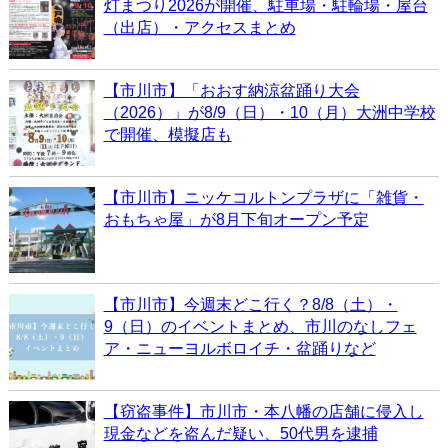
灯まつり2026が開催、駐車場・駐輪場・屋台
（出店）・アクセスまとめ
【市川市】「おおす納涼盆踊り大会
（2026）」が8/9（日）・10（月）大洲中学校
で開催、模擬店も
【市川市】ニッケコルトンプラザに「雑貨・
おもちゃ屋」が8月下旬オープン予定
【市川市】今週末どこ行く？8/8（土）・
9（日）のイベントまとめ、市川のなしフェ
ア・ニューヨルボロイチ・盆踊りなど
【窃盗事件】市川市・本八幡の店舗に侵入し
現金などを盗んだ疑い、50代男を逮捕