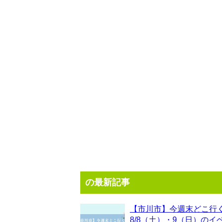
の最新記事
【市川市】今週末どこ行
8/8（土）・9（日）のイ