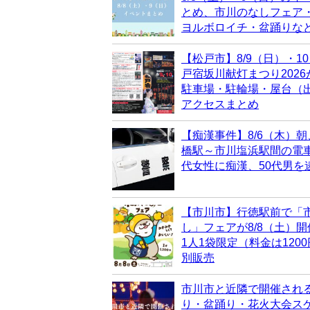
とめ、市川のなしフェア
ヨルボロイチ・盆踊りな
【松戸市】8/9（日）・1
戸宿坂川献灯まつり202
駐車場・駐輪場・屋台（
アクセスまとめ
【痴漢事件】8/6（木）朝
橋駅～市川塩浜駅間の電車
代女性に痴漢、50代男を
【市川市】行徳駅前で「
し」フェアが8/8（土）
1人1袋限定（料金は120
別販売
市川市と近隣で開催され
り・盆踊り・花火大会ス