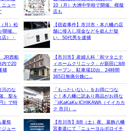
・ニュー
10（月）大洲中学校で開催、模擬
ど
店も
0（月）松
【窃盗事件】市川市・本八幡の店
6が開催、
舗に侵入し現金などを盗んだ疑
出店）・
い、50代男を逮捕
、JR西船
【市川市】産婦人科「和マタニテ
内で20
ィホームクリニック」が新田に8/8
逮捕
オープン、駐車場10台、24時間
365日無痛分娩に...
市川のな
「もったいない」をお得につな
開催、梨を
ぐ！本八幡に訳あり商品がお得な
0円）で特
「iiKaKaKu ICHIKAWA（イイカカ
ク 市川）...
る夏祭
【市川市】8/8（土）夜、葛飾八幡
ケジュー
宮参道にて「ニューヨルボロイチ