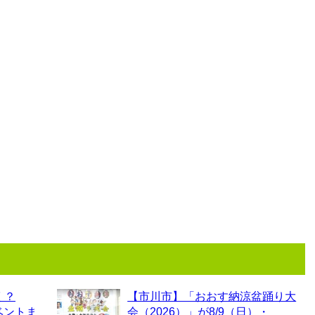
く？
【市川市】「おおす納涼盆踊り大
ベントま
会（2026）」が8/9（日）・