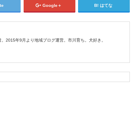
te
Google＋
はてな
。2015年9月より地域ブログ運営。市川育ち。犬好き。