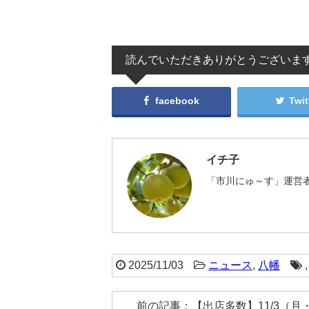
読んでいただきありがとうございま
facebook
Twit
イチ子
「市川にゅ～す」運営者
2025/11/03
ニュース
,
八幡
前の記事：【出店多数】11/3（月