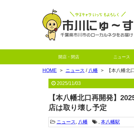
開店・閉店
ニュース
HOME
ニュース
/
八幡
【本八幡北口
2025/11/03
【本八幡北口再開発】20
店は取り壊し予定
ニュース
,
八幡
,
本八幡駅