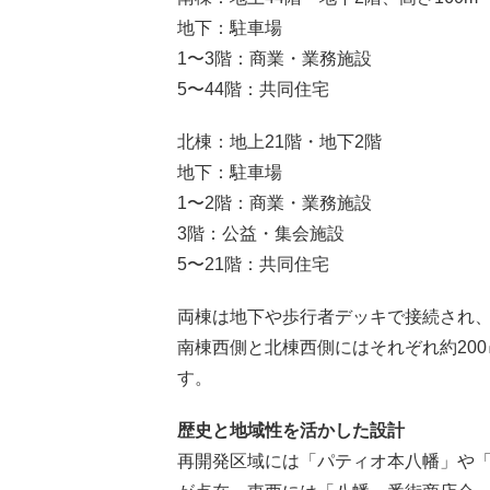
地下：駐車場
1〜3階：商業・業務施設
5〜44階：共同住宅
北棟：地上21階・地下2階
地下：駐車場
1〜2階：商業・業務施設
3階：公益・集会施設
5〜21階：共同住宅
両棟は地下や歩行者デッキで接続され、
南棟西側と北棟西側にはそれぞれ約20
す。
歴史と地域性を活かした設計
再開発区域には「パティオ本八幡」や「