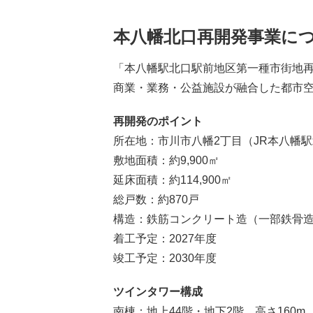
本八幡北口再開発事業に
「本八幡駅北口駅前地区第一種市街地
商業・業務・公益施設が融合した都市
再開発のポイント
所在地：市川市八幡2丁目（JR本八幡
敷地面積：約9,900㎡
延床面積：約114,900㎡
総戸数：約870戸
構造：鉄筋コンクリート造（一部鉄骨
着工予定：2027年度
竣工予定：2030年度
ツインタワー構成
南棟：地上44階・地下2階、高さ160m