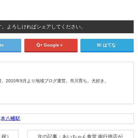
す。よろしければシェアしてください。
te
Google＋
はてな
。2015年9月より地域ブログ運営。市川育ち。犬好き。
,
本八幡駅
・祝）
次の記事：あいちゃん食堂 南行徳店が