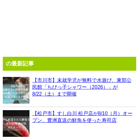
の最新記事
【市川市】未就学児が無料で水遊び、東部公
民館「ちびっ子シャワー（2026）」が
8/22（土）まで開催
【松戸市】すし白川 松戸店が8/10（月）オー
プン、豊洲直送の鮮魚を使った寿司店