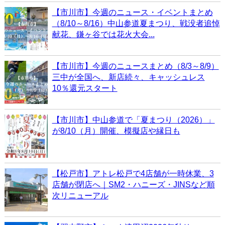
【市川市】今週のニュース・イベントまとめ
（8/10～8/16）中山参道夏まつり、戦没者追悼
献花、鎌ヶ谷では花火大会...
【市川市】今週のニュースまとめ（8/3～8/9）
三中が全国へ、新店続々、キャッシュレス
10％還元スタート
【市川市】中山参道で「夏まつり（2026）」
が8/10（月）開催、模擬店や縁日も
【松戸市】アトレ松戸で4店舗が一時休業、3
店舗が閉店へ｜SM2・ハニーズ・JINSなど順
次リニューアル