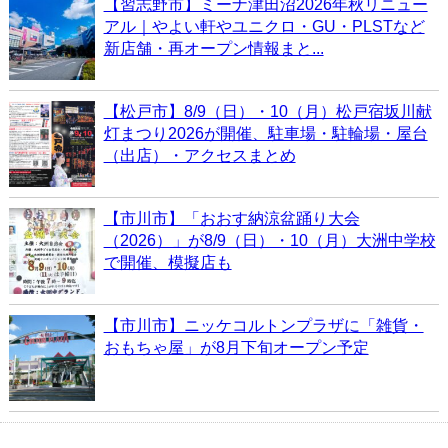
【習志野市】ミーナ津田沼2026年秋リニュー
アル｜やよい軒やユニクロ・GU・PLSTなど
新店舗・再オープン情報まと...
【松戸市】8/9（日）・10（月）松戸宿坂川献
灯まつり2026が開催、駐車場・駐輪場・屋台
（出店）・アクセスまとめ
【市川市】「おおす納涼盆踊り大会
（2026）」が8/9（日）・10（月）大洲中学校
で開催、模擬店も
【市川市】ニッケコルトンプラザに「雑貨・
おもちゃ屋」が8月下旬オープン予定