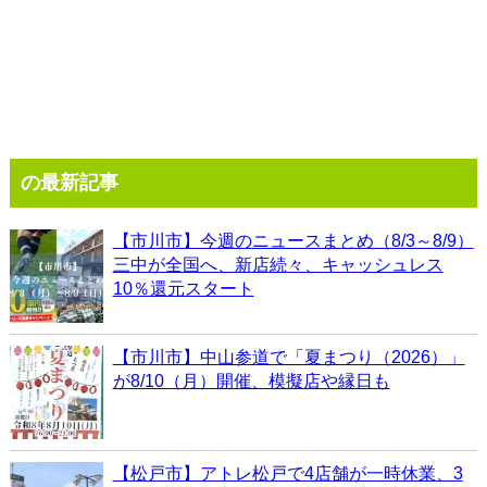
の最新記事
【市川市】今週のニュースまとめ（8/3～8/9）
三中が全国へ、新店続々、キャッシュレス
10％還元スタート
【市川市】中山参道で「夏まつり（2026）」
が8/10（月）開催、模擬店や縁日も
【松戸市】アトレ松戸で4店舗が一時休業、3