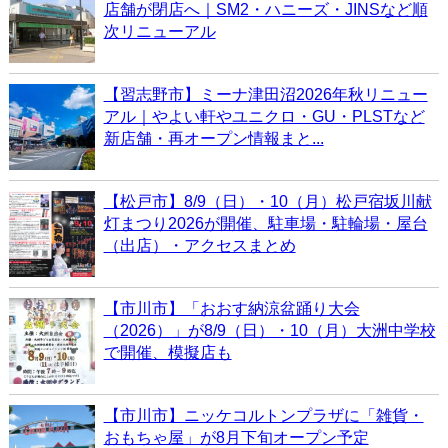
店舗が閉店へ｜SM2・ハニーズ・JINSなど順
次リニューアル
【習志野市】ミーナ津田沼2026年秋リニュー
アル｜やよい軒やユニクロ・GU・PLSTなど
新店舗・再オープン情報まと...
【松戸市】8/9（日）・10（月）松戸宿坂川献
灯まつり2026が開催、駐車場・駐輪場・屋台
（出店）・アクセスまとめ
【市川市】「おおす納涼盆踊り大会
（2026）」が8/9（日）・10（月）大洲中学校
で開催、模擬店も
【市川市】ニッケコルトンプラザに「雑貨・
おもちゃ屋」が8月下旬オープン予定