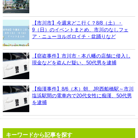
【市川市】今週末どこ行く？8/8（土）・
9（日）のイベントまとめ、市川のなしフェ
ア・ニューヨルボロイチ・盆踊りなど
【窃盗事件】市川市・本八幡の店舗に侵入し
現金などを盗んだ疑い、50代男を逮捕
【痴漢事件】8/6（木）朝、JR西船橋駅～市川
塩浜駅間の電車内で20代女性に痴漢、50代男
を逮捕
キーワードから記事を探す