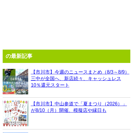
の最新記事
【市川市】今週のニュースまとめ（8/3～8/9）
三中が全国へ、新店続々、キャッシュレス
10％還元スタート
【市川市】中山参道で「夏まつり（2026）」
が8/10（月）開催、模擬店や縁日も