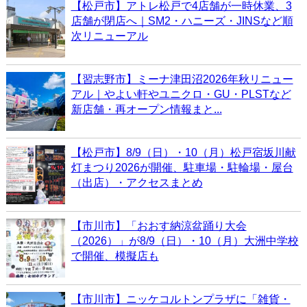
【松戸市】アトレ松戸で4店舗が一時休業、3
店舗が閉店へ｜SM2・ハニーズ・JINSなど順
次リニューアル
【習志野市】ミーナ津田沼2026年秋リニュー
アル｜やよい軒やユニクロ・GU・PLSTなど
新店舗・再オープン情報まと...
【松戸市】8/9（日）・10（月）松戸宿坂川献
灯まつり2026が開催、駐車場・駐輪場・屋台
（出店）・アクセスまとめ
【市川市】「おおす納涼盆踊り大会
（2026）」が8/9（日）・10（月）大洲中学校
で開催、模擬店も
【市川市】ニッケコルトンプラザに「雑貨・