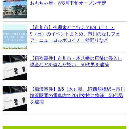
おもちゃ屋」が8月下旬オープン予定
【市川市】今週末どこ行く？8/8（土）・
9（日）のイベントまとめ、市川のなしフェ
ア・ニューヨルボロイチ・盆踊りなど
【窃盗事件】市川市・本八幡の店舗に侵入し
現金などを盗んだ疑い、50代男を逮捕
【痴漢事件】8/6（木）朝、JR西船橋駅～市川
塩浜駅間の電車内で20代女性に痴漢、50代男
を逮捕