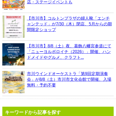
店・ステージイベントも
【市川市】コルトンプラザの婦人靴「エンチ
ャンテッド」が7/30（木）閉店、5月からの期
間限定ショップ
【市川市】8/8（土）夜、葛飾八幡宮参道にて
「ニューヨルボロイチ（2026）」開催、ハン
ドメイドやグルメ、クラフト...
市川ウインドオーケストラ「第9回定期演奏
会」が8/8（土）市川市文化会館で開催、入場
無料・予約不要
キーワードから記事を探す