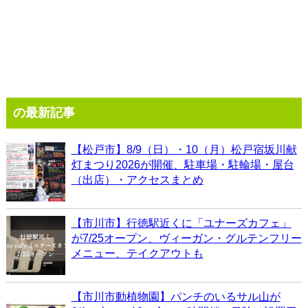
の最新記事
【松戸市】8/9（日）・10（月）松戸宿坂川献
灯まつり2026が開催、駐車場・駐輪場・屋台
（出店）・アクセスまとめ
【市川市】行徳駅近くに「ユナーズカフェ」
が7/25オープン、ヴィーガン・グルテンフリー
メニュー、テイクアウトも
【市川市動植物園】パンチのいるサル山が