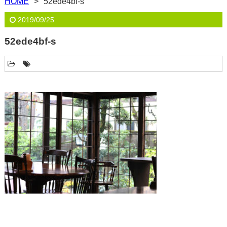
HOME
52ede4bf-s
2019/09/25
52ede4bf-s