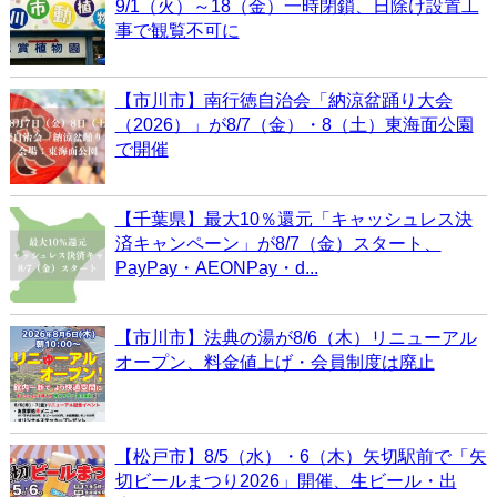
9/1（火）～18（金）一時閉鎖、日除け設置工
事で観覧不可に
【市川市】南行徳自治会「納涼盆踊り大会
（2026）」が8/7（金）・8（土）東海面公園
で開催
【千葉県】最大10％還元「キャッシュレス決
済キャンペーン」が8/7（金）スタート、
PayPay・AEONPay・d...
【市川市】法典の湯が8/6（木）リニューアル
オープン、料金値上げ・会員制度は廃止
【松戸市】8/5（水）・6（木）矢切駅前で「矢
切ビールまつり2026」開催、生ビール・出