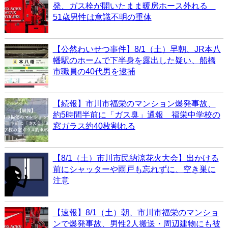
発、ガス栓が開いたまま暖房ホース外れる
51歳男性は意識不明の重体
【公然わいせつ事件】8/1（土）早朝、JR本八
幡駅のホームで下半身を露出した疑い、船橋
市職員の40代男を逮捕
【続報】市川市福栄のマンション爆発事故、
約5時間半前に「ガス臭」通報 福栄中学校の
窓ガラス約40枚割れる
【8/1（土）市川市民納涼花火大会】出かける
前にシャッターや雨戸も忘れずに、空き巣に
注意
【速報】8/1（土）朝、市川市福栄のマンショ
ンで爆発事故、男性2人搬送・周辺建物にも被