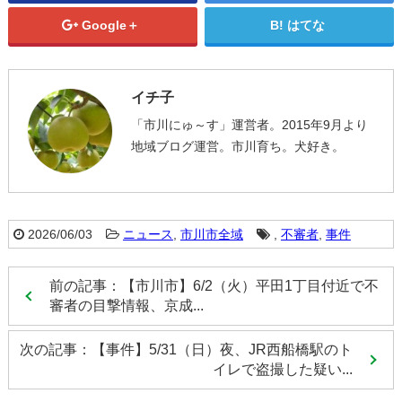
Google＋
はてな
イチ子
「市川にゅ～す」運営者。2015年9月より
地域ブログ運営。市川育ち。犬好き。
2026/06/03
ニュース
,
市川市全域
,
不審者
,
事件
前の記事：【市川市】6/2（火）平田1丁目付近で不
審者の目撃情報、京成...
次の記事：【事件】5/31（日）夜、JR西船橋駅のト
イレで盗撮した疑い...