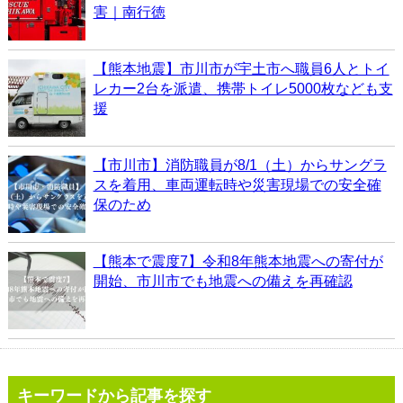
害｜南行徳
【熊本地震】市川市が宇土市へ職員6人とトイ
レカー2台を派遣、携帯トイレ5000枚なども支
援
【市川市】消防職員が8/1（土）からサングラ
スを着用、車両運転時や災害現場での安全確
保のため
【熊本で震度7】令和8年熊本地震への寄付が
開始、市川市でも地震への備えを再確認
キーワードから記事を探す