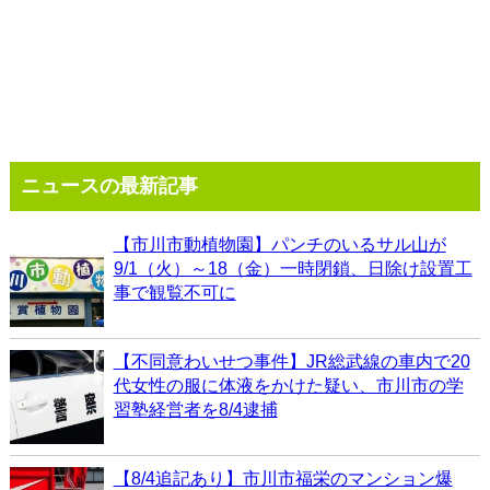
ニュースの最新記事
【市川市動植物園】パンチのいるサル山が
9/1（火）～18（金）一時閉鎖、日除け設置工
事で観覧不可に
【不同意わいせつ事件】JR総武線の車内で20
代女性の服に体液をかけた疑い、市川市の学
習塾経営者を8/4逮捕
【8/4追記あり】市川市福栄のマンション爆