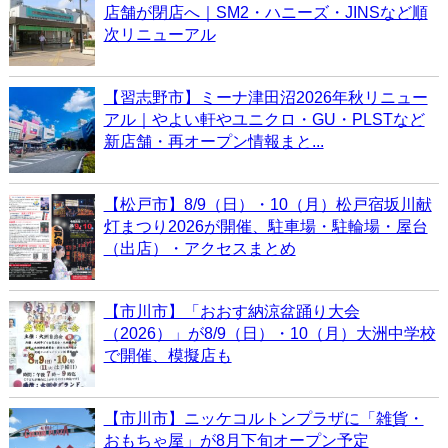
店舗が閉店へ｜SM2・ハニーズ・JINSなど順
次リニューアル
【習志野市】ミーナ津田沼2026年秋リニュー
アル｜やよい軒やユニクロ・GU・PLSTなど
新店舗・再オープン情報まと...
【松戸市】8/9（日）・10（月）松戸宿坂川献
灯まつり2026が開催、駐車場・駐輪場・屋台
（出店）・アクセスまとめ
【市川市】「おおす納涼盆踊り大会
（2026）」が8/9（日）・10（月）大洲中学校
で開催、模擬店も
【市川市】ニッケコルトンプラザに「雑貨・
おもちゃ屋」が8月下旬オープン予定