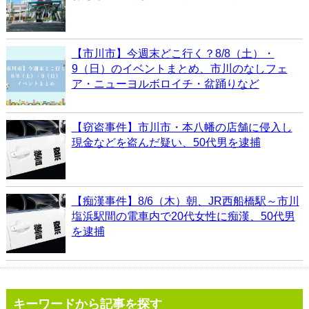
【市川市】今週末どこ行く？8/8（土）・
9（日）のイベントまとめ、市川のなしフェ
ア・ニューヨルボロイチ・盆踊りなど
【窃盗事件】市川市・本八幡の店舗に侵入し
現金などを盗んだ疑い、50代男を逮捕
【痴漢事件】8/6（木）朝、JR西船橋駅～市川
塩浜駅間の電車内で20代女性に痴漢、50代男
を逮捕
キーワードから記事を探す