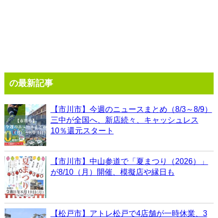
の最新記事
【市川市】今週のニュースまとめ（8/3～8/9）
三中が全国へ、新店続々、キャッシュレス
10％還元スタート
【市川市】中山参道で「夏まつり（2026）」
が8/10（月）開催、模擬店や縁日も
【松戸市】アトレ松戸で4店舗が一時休業、3