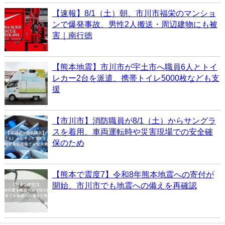
【速報】8/1（土）朝、市川市福栄のマンショ
ンで爆発事故、男性2人搬送・周辺建物にも被
害｜南行徳
【熊本地震】市川市が宇土市へ職員6人とトイ
レカー2台を派遣、携帯トイレ5000枚なども支
援
【市川市】消防職員が8/1（土）からサングラ
スを着用、車両運転時や災害現場での安全確
保のため
【熊本で震度7】令和8年熊本地震への寄付が
開始、市川市でも地震への備えを再確認