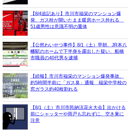
【8/4追記あり】市川市福栄のマンション爆
発、ガス栓が開いたまま暖房ホース外れる
51歳男性は意識不明の重体
【公然わいせつ事件】8/1（土）早朝、JR本八
幡駅のホームで下半身を露出した疑い、船橋
市職員の40代男を逮捕
【続報】市川市福栄のマンション爆発事故、
約5時間半前に「ガス臭」通報 福栄中学校の
窓ガラス約40枚割れる
【8/1（土）市川市民納涼花火大会】出かける
前にシャッターや雨戸も忘れずに、空き巣に
注意