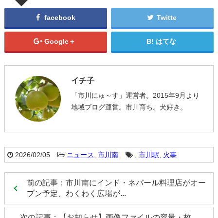
facebook
Twitte
Google＋
はてな
イチ子
「市川にゅ～す」運営者。2015年9月より
地域ブログ運営。市川育ち。犬好き。
2026/02/05
ニュース
,
市川南
,
市川駅
,
火事
前の記事：市川南にインド・ネパール料理店がオー
プン予定、わくわく広場が...
次の記事：【お知らせ】画像ファイルの容量・枚