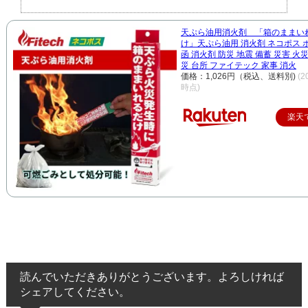
天ぷら油用消火剤 「箱のままい
け」天ぷら油用 消火剤 ネコポス 
函 消火剤 防災 地震 備蓄 災害 火災
災 台所 ファイテック 家事 消火
価格：1,026円（税込、送料別)
(2
時点)
楽天
読んでいただきありがとうございます。よろしければ
シェアしてください。