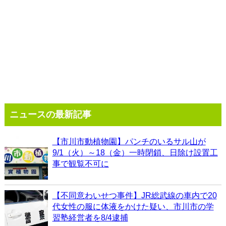
ニュースの最新記事
【市川市動植物園】パンチのいるサル山が
9/1（火）～18（金）一時閉鎖、日除け設置工
事で観覧不可に
【不同意わいせつ事件】JR総武線の車内で20
代女性の服に体液をかけた疑い、市川市の学
習塾経営者を8/4逮捕